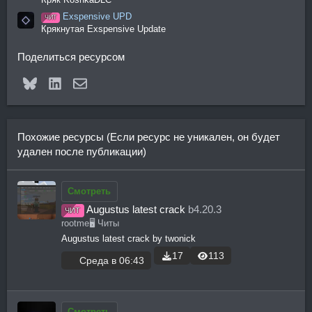
Exspensive UPD
ЧИТ
Крякнутая Exspensive Update
Поделиться ресурсом
Bluesky
LinkedIn
Электронная почта
Похожие ресурсы (Если ресурс не уникален, он будет
удален после публикации)
Смотреть
Augustus latest crack
b4.20.3
ЧИТ
rootme
🖥️ Читы
Augustus latest crack by twonick
17
113
Среда в 06:43
Смотреть