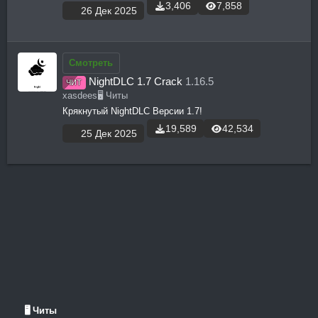
3,406
7,858
26 Дек 2025
Смотреть
NightDLC 1.7 Crack
1.16.5
ЧИТ
xasdees
🖥️ Читы
Крякнутый NightDLC Версии 1.7!
19,589
42,534
25 Дек 2025
🖥️ Читы