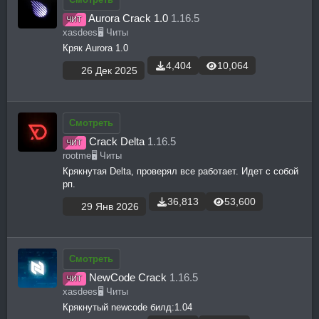
Aurora Crack 1.0
1.16.5
ЧИТ
xasdees
🖥️ Читы
Кряк Aurora 1.0
4,404
10,064
26 Дек 2025
Смотреть
Crack Delta
1.16.5
ЧИТ
rootme
🖥️ Читы
Крякнутая Delta, проверял все работает. Идет с собой
рп.
36,813
53,600
29 Янв 2026
Смотреть
NewCode Crack
1.16.5
ЧИТ
xasdees
🖥️ Читы
Крякнутый newcode билд:1.04