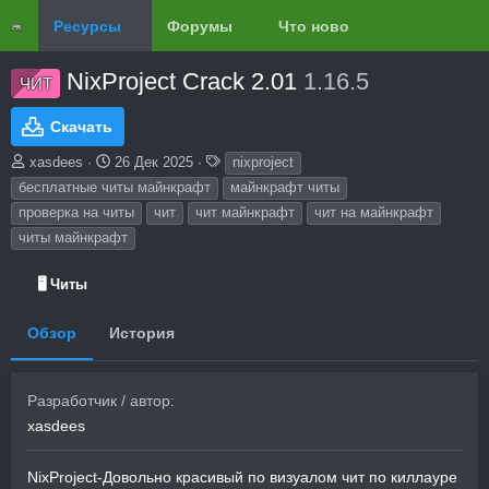
Ресурсы
Форумы
Что нового?
Обзоры
NixProject Crack 2.01
1.16.5
ЧИТ
Скачать
А
Д
Т
xasdees
26 Дек 2025
nixproject
в
а
е
бесплатные читы майнкрафт
майнкрафт читы
т
т
г
проверка на читы
чит
чит майнкрафт
чит на майнкрафт
о
а
и
читы майнкрафт
р
с
о
з
🖥️ Читы
д
а
Обзор
История
н
и
я
Разработчик / автор
xasdees
NixProject-Довольно красивый по визуалом чит по киллауре