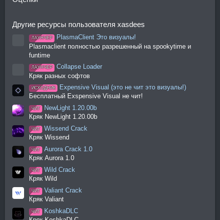
Другие ресурсы пользователя xasdees
PlasmaClient Это визуалы!
ЛАУНЧЕР
Иконка ресурса
Plasmaclient полностью разрешенный на spookytime и
funtime
Collapse Loader
ЛАУНЧЕР
Иконка ресурса
Кряк разных софтов
Expensive Visual (это не чит это визуалы!)
ИСХОДНИК
Бесплатный Exspensive Visual не чит!
NewLight 1.20.00b
ЧИТ
Кряк NewLight 1.20.00b
Wissend Crack
ЧИТ
Кряк Wissend
Aurora Crack 1.0
ЧИТ
Кряк Aurora 1.0
Wild Crack
ЧИТ
Кряк Wild
Valiant Crack
ЧИТ
Кряк Valiant
KoshkaDLC
ЧИТ
Кряк KoshkaDLC