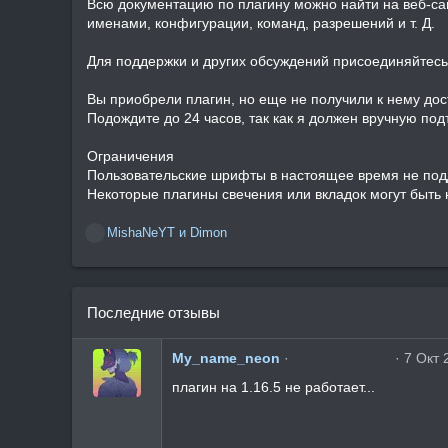
Всю документацию по плагину можно найти на веб-сай
именами, конфигурации, команд, разрешений и т. Д.
Для поддержки и других обсуждений присоединяйтесь 
Вы приобрели плагин, но еще не получили к нему дос
Подождите до 24 часов, так как я должен вручную по
Ограничения
Пользовательские шрифты в настоящее время не по
Некоторые плагины свечения или вкладок могут быть
MishaNeYT
и
Dimon
Р
е
а
к
Последние отзывы
ц
и
и
3
My_name_neon
7 Окт 
:
.
0
плагин на 1.16.5 не работает...
0
з
в
ё