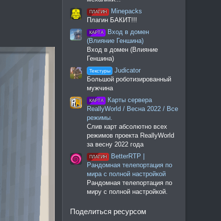
Minepacks
ПЛАГИН
Плагин БАКИТ!!!
Вход в домен
КАРТА
(Влияние Геншина)
Вход в домен (Влияние
Геншина)
Judicator
Текстуры
Большой роботизированный
мужчина
Карты сервера
КАРТА
ReallyWorld / Весна 2022 / Все
режимы.
Слив карт абсолютно всех
режимов проекта ReallyWorld
за весну 2022 года
BetterRTP |
ПЛАГИН
Рандомная телепортация по
мира с полной настройкой
Рандомная телепортация по
миру с полной настройкой.
Поделиться ресурсом