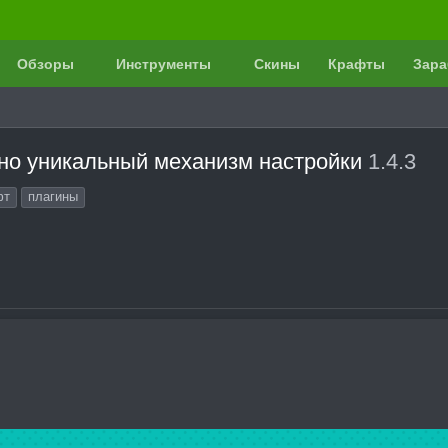
Обзоры
Инструменты
Скины
Крафты
Зара
но уникальный механизм настройки
1.4.3
фт
плагины