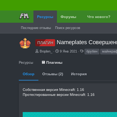
Ресурсы
Форумы
Что нового?
Последние отзывы
Поиск ресурсов
Nameplates Совершен
ПЛАГИН
А
Д
Т
Brqden_
9 Янв 2021
брубен
майнкра
в
а
е
т
т
г
Ресурсы
💾 Плагины
о
а
и
р
с
Обзор
Отзывы (2)
История
о
з
д
а
Собственная версия Minecraft: 1.16
н
Протестированные версии Minecraft: 1.16
и
я