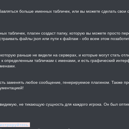
обавляться больше именных табличек, или вы можете сделать свои 
х табличек, плагин создаст папку, которую вы можете просто пер
страивать файлы json или пути к файлам - обо всем этом позаботи
 которую раньше не видели на серверах, и которые могут стать от
ко к определенным табличкам с именами, и есть графический интер
именами.
сть заменять любое сообщение, генерируемое плагином. Также пр
ументацией!
евидимую, не тикающую сущность для каждого игрока. Он был опти
гистрируйтесь