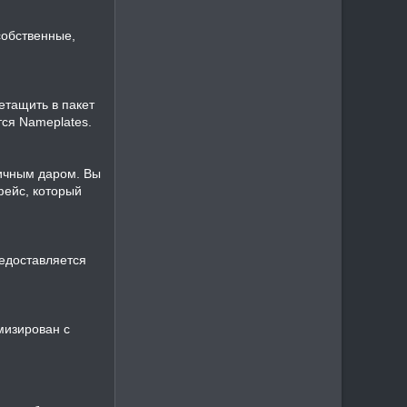
собственные,
етащить в пакет
тся Nameplates.
личным даром. Вы
фейс, который
едоставляется
мизирован с