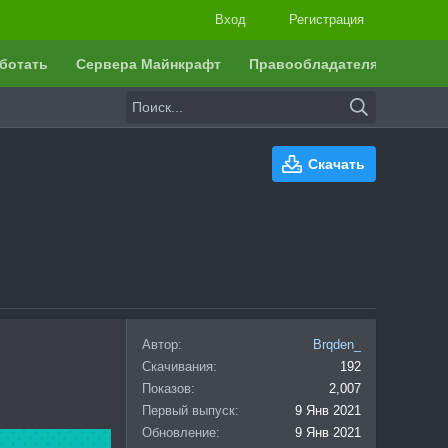
Вход
Регистрация
ботать
Сервера Майнкрафт
Правообладателям
Скачать
Автор
Brqden_
Скачивания
192
Показов
2,007
Первый выпуск
9 Янв 2021
Обновление
9 Янв 2021