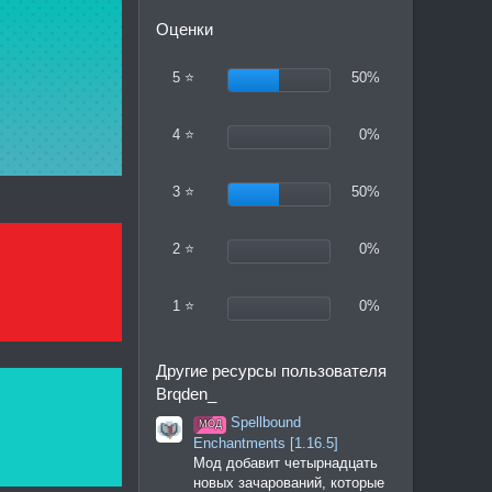
Оценки
5 ⭐
50%
4 ⭐
0%
3 ⭐
50%
2 ⭐
0%
1 ⭐
0%
Другие ресурсы пользователя
Brqden_
Spellbound
МОД
Enchantments [1.16.5]
Мод добавит четырнадцать
новых зачарований, которые