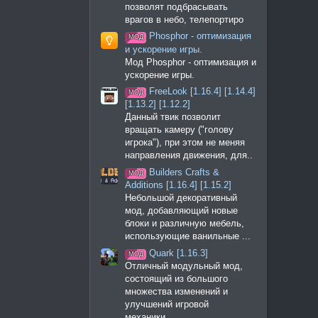
позволят подбрасывать
врагов в небо, телепортиро
Phosphor - оптимизация
МОД
и ускорение игры.
Мод Phosphor - оптимизация и
ускорение игры.
FreeLook [1.16.4] [1.14.4]
МОД
[1.13.2] [1.12.2]
Данный твик позволит
вращать камеру ("голову
игрока"), при этом не меняя
направления движения, для..
Builders Crafts &
МОД
Additions [1.16.4] [1.15.2]
Небольшой декоративный
мод, добавляющий новые
блоки и различную мебель,
использующие ванильные ...
Quark [1.16.3]
МОД
Отличный модульный мод,
состоящий из большого
множества изменений и
улучшений игровой
механики...