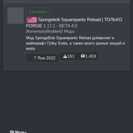
а
р
Смотреть
е
Spongebob Squarepants Reload | ТОЛЬКО
МОД
И
FORGE
1.17.1 - BETA 4.0
с
MomentariyModder
🎲 Моды
ко
у
Мод SpongeBob Squarepants Reload добавляет в
н
майнкрафт Губку Боба, а также много разных вещей и
р
мобо
к
с
161
1,459
7 Янв 2022
а
а
р
е
с
у
р
с
а
🎲 Моды