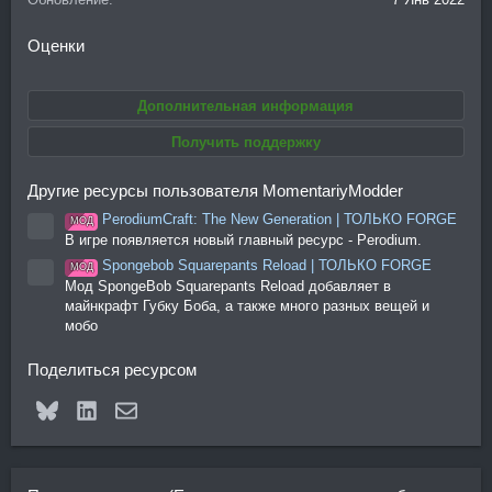
Оценки
Дополнительная информация
Получить поддержку
Другие ресурсы пользователя MomentariyModder
PerodiumCraft: The New Generation | ТОЛЬКО FORGE
МОД
Иконка ресурса
В игре появляется новый главный ресурс - Perodium.
Spongebob Squarepants Reload | ТОЛЬКО FORGE
МОД
Иконка ресурса
Мод SpongeBob Squarepants Reload добавляет в
майнкрафт Губку Боба, а также много разных вещей и
мобо
Поделиться ресурсом
Bluesky
LinkedIn
Электронная почта