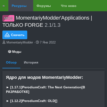
Ресурсы
Форумы
Что нового?
Обзоры
MomentariyModder'Applications |
МОД
ТОЛЬКО FORGE
2.1/1.3
Скачать
А
Д
MomentariyModder
7 Янв 2022
в
а
т
т
🎲 Моды
о
а
р
с
Обзор
История
о
з
д
а
Ядро для модов MomentariyModder:
н
и
► [1.17.1]PerodiumCraft: The Next Generation[В
я
РАЗРАБОТКЕ]
► [1.12.2]PerodiumCraft: OLD[]