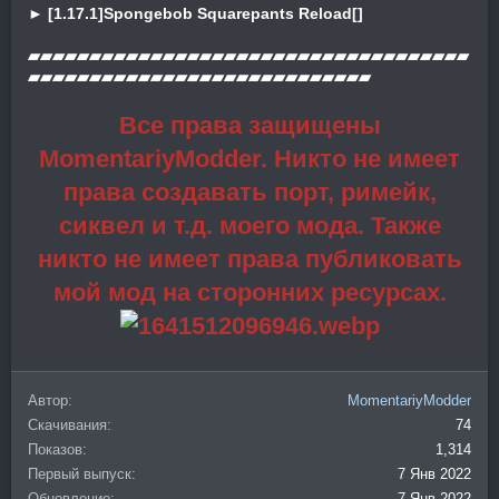
► [1.17.1]Spongebob Squarepants Reload[]
▰▰▰▰▰▰▰▰▰▰▰▰▰▰▰▰▰▰▰▰▰▰▰▰▰▰▰▰▰▰▰▰▰▰▰▰
▰▰▰▰▰▰▰▰▰▰▰▰▰▰▰▰▰▰▰▰▰▰▰▰▰▰▰▰
Все права защищены
MomentariyModder. Никто не имеет
права создавать порт, римейк,
сиквел и т.д. моего мода. Также
никто не имеет права публиковать
мой мод на сторонних ресурсах.
Автор
MomentariyModder
Скачивания
74
Показов
1,314
Первый выпуск
7 Янв 2022
Обновление
7 Янв 2022