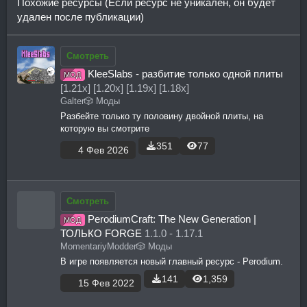
Похожие ресурсы (Если ресурс не уникален, он будет
удален после публикации)
Смотреть
KleeSlabs - разбитие только одной плиты
МОД
[1.21х] [1.20х] [1.19х] [1.18х]
Galter
🎲 Моды
Разбейте только ту половину двойной плиты, на
которую вы смотрите
351
77
4 Фев 2026
Смотреть
PerodiumCraft: The New Generation |
МОД
И
ТОЛЬКО FORGE
1.1.0 - 1.17.1
MomentariyModder
🎲 Моды
ко
В игре появляется новый главный ресурс - Perodium.
н
141
1,359
15 Фев 2022
к