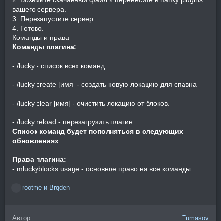
вашего сервера.
3. Перезапустите сервер.
4. Готово.
Команды и права
Команды плагина:
- /lucky - список всех команд
- /lucky create [имя] - создать новую локацию для спавна
- /lucky clear [имя] - очистить локацию от блоков.
- /lucky reload - перезагрузить плагин.
Список команд будет пополняться в следующих
обновлениях
Права плагина:
- mluckyblocks.usage - основное право на все команды.
rootme
и
Brqden_
Р
е
а
Автор
Tumasov
к