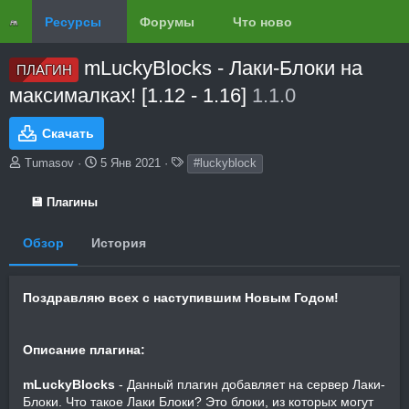
Ресурсы
Форумы
Что нового?
Обзоры
mLuckyBlocks - Лаки-Блоки на
ПЛАГИН
максималках! [1.12 - 1.16]
1.1.0
Скачать
А
Д
Т
Tumasov
5 Янв 2021
#luckyblock
в
а
е
т
т
г
💾 Плагины
о
а
и
р
с
Обзор
История
о
з
д
а
Поздравляю всех с
наступившим
Новым Годом!
н
и
я
Описание плагина:
mLuckyBlocks
- Данный плагин добавляет на сервер Лаки-
Блоки. Что такое Лаки Блоки? Это блоки, из которых могут