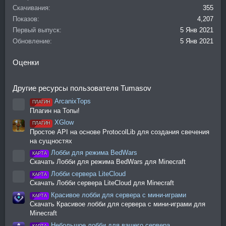
ц
Скачивания
355
и
Показов
4,207
и
Первый выпуск
5 Янв 2021
:
Обновление
5 Янв 2021
Оценки
Другие ресурсы пользователя Tumasov
ArcanixTops
ПЛАГИН
Иконка ресурса
Плагин на Топы!
XGlow
ПЛАГИН
Простое API на основе ProtocolLib для создания свечения
на сущностях
Лобби для режима BedWars
КАРТА
Иконка ресурса
Скачать Лобби для режима BedWars для Minecraft
Лобби сервера LiteCloud
КАРТА
Иконка ресурса
Скачать Лобби сервера LiteCloud для Minecraft
Красивое лобби для сервера с мини-играми
КАРТА
Скачать Красивое лобби для сервера с мини-играми для
Minecraft
Небольшое лобби для вашего сервера