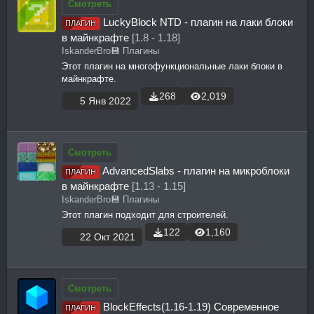
Смотреть
LuckyBlock NTD - плагин на лаки блоки
ПЛАГИН
в майнкрафте
[1.8 - 1.18]
IskanderBro
💾 Плагины
Этот плагин на многофункциональные лаки блоки в
майнкрафте.
268
2,019
5 Янв 2022
Смотреть
AdvancedSlabs - плагин на микроблоки
ПЛАГИН
в майнкрафте
[1.13 - 1.15]
IskanderBro
💾 Плагины
Этот плагин подходит для строителей.
122
1,160
22 Окт 2021
Смотреть
BlockEffects(1.16-1.19) Современное
ПЛАГИН