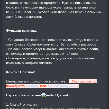
выпасть самые разные предметы. Нужно лишь сломать
блок, и с некоторым шансом может выпасть та или иная
вещь. Наш плагин - усовершенствованная версия обычных
лаки-блоков с донатом.
Функции плагина:
- Создание бесконечного количества локаций для спавна
лаки-блоков. Сами локации могут быть любых размеров
- Из лаки-блоков могут выпадать абсолютно любые вещи,
от команд и предметов - до звуков и тайтлов
- Все призы, локации, а так же другие настройки можно
изменить в конфиге плагина.
Конфиг Плагина:
Ознакомиться с конфигом можно тут:
Ссылка скрыта,
пожалуйста
Войдите
или
Зарегистрируйтесь
Скриншоты плагина:
1. Скачайте плагин.
2. Возьмите скачанный файл и перенесите в папку plugins