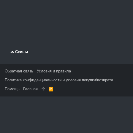
🧢 Скины
Обратная связь
Условия и правила
Политика конфиденциальности и условия покупки/возврата
Помощь
Главная
R
S
S
На данном сайте используются файлы cookie, чтобы
персонализировать контент и сохранить Ваш вход в систему,
если Вы зарегистрируетесь.
Продолжая использовать этот сайт, Вы соглашаетесь на
использование наших файлов cookie и принимаете
пользовательское соглашение и политику конфиденциальности.