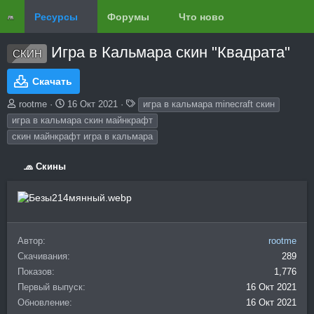
Ресурсы
Форумы
Что нового?
Обзоры
Игра в Кальмара скин "Квадрата"
СКИН
Скачать
А
Д
Т
rootme
16 Окт 2021
игра в кальмара minecraft скин
в
а
е
игра в кальмара скин майнкрафт
т
т
г
скин майнкрафт игра в кальмара
о
а
и
р
с
о
🧢 Скины
з
д
а
н
и
Автор
rootme
я
Скачивания
289
Показов
1,776
Первый выпуск
16 Окт 2021
Обновление
16 Окт 2021