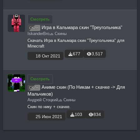
Смотреть
Игра в Кальмара скин "Треугольника"
СКИН
IskanderBro
🧢 Скины
Скачать Игра в Кальмара скин "Треугольника" для
Minecraft
677
3,517
18 Окт 2021
Смотреть
Аниме скин (По Никам + скачке -> Для
СКИН
Мальчиков)
Андрей Стоцкий
🧢 Скины
Скин по нику + скачке.
103
834
25 Июн 2021