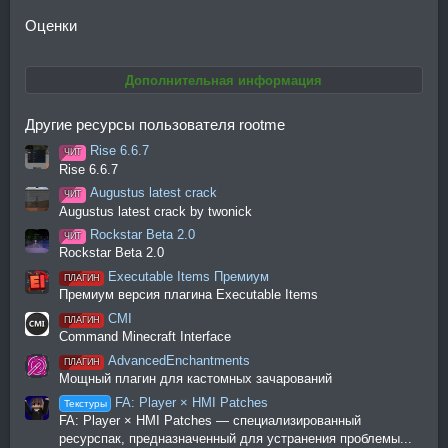
Оценки
Дополнительная информация
Другие ресурсы пользователя rootme
Rise 6.6.7
ЧИТ
Rise 6.6.7
Augustus latest crack
ЧИТ
Augustus latest crack by twonick
Rockstar Beta 2.0
ЧИТ
Rockstar Beta 2.0
Executable Items Премиум
ПЛАГИН
Премиум версия плагина Executable Items
CMI
ПЛАГИН
Command Minecraft Interface
AdvancedEnchantments
ПЛАГИН
Мощный плагин для кастомных зачарований
FA: Player × HMI Patches
Текстуры
FA: Player × HMI Patches — специализированный
ресурспак, предназначенный для устранения проблемы...