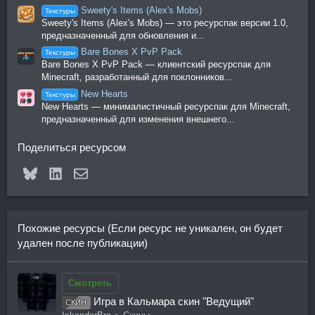
Sweety's Items (Alex's Mobs)
Текстуры
Sweety's Items (Alex's Mobs) — это ресурспак версии 1.0,
предназначенный для обновления и...
Bare Bones X PvP Pack
Текстуры
Bare Bones X PvP Pack — клиентский ресурспак для
Minecraft, разработанный для поклонников...
New Hearts
Текстуры
New Hearts — минималистичный ресурспак для Minecraft,
предназначенный для изменения внешнего...
Поделиться ресурсом
Bluesky
LinkedIn
Электронная почта
Похожие ресурсы (Если ресурс не уникален, он будет
удален после публикации)
Смотреть
Игра в Кальмара скин "Ведущий"
СКИН