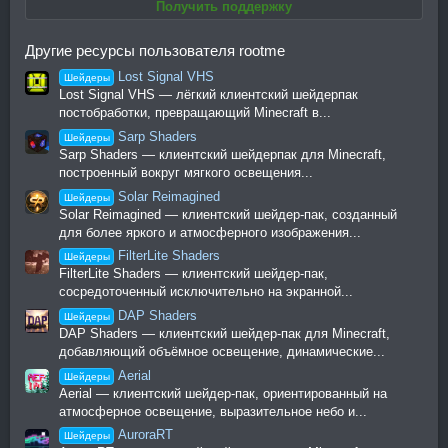
Получить поддержку
Другие ресурсы пользователя rootme
Lost Signal VHS
Шейдеры
Lost Signal VHS — лёгкий клиентский шейдерпак
постобработки, превращающий Minecraft в...
Sarp Shaders
Шейдеры
Sarp Shaders — клиентский шейдерпак для Minecraft,
построенный вокруг мягкого освещения...
Solar Reimagined
Шейдеры
Solar Reimagined — клиентский шейдер-пак, созданный
для более яркого и атмосферного изображения...
FilterLite Shaders
Шейдеры
FilterLite Shaders — клиентский шейдер-пак,
сосредоточенный исключительно на экранной...
DAP Shaders
Шейдеры
DAP Shaders — клиентский шейдер-пак для Minecraft,
добавляющий объёмное освещение, динамические...
Aerial
Шейдеры
Aerial — клиентский шейдер-пак, ориентированный на
атмосферное освещение, выразительное небо и...
AuroraRT
Шейдеры