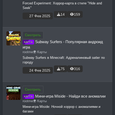
Forced Experiment: Хоррор-карта в стиле "Hide and
Seek"
14
159
27 Фев 2025
Смотреть
Subway Surfers - Популярная андроид
КАРТА
игра
rootme
🌍 Карты
Subway Surfers в Minecraft: Адреналиновый забег по
городу
75
316
24 Фев 2025
Смотреть
Мини-игра Miside - Найди все аномалии
КАРТА
rootme
🌍 Карты
Мини-игра Miside: Ночной хоррор с аномалиями и
багами