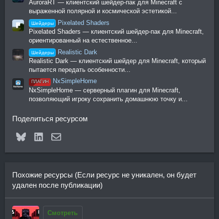
AuroraRT — клиентский шейдер-пак для Minecraft с
выраженной полярной и космической эстетикой...
Pixelated Shaders
Шейдеры
Pixelated Shaders — клиентский шейдер-пак для Minecraft,
ориентированный на естественное...
Realistic Dark
Шейдеры
Realistic Dark — клиентский шейдер для Minecraft, который
пытается передать особенности...
NxSimpleHome
ПЛАГИН
NxSimpleHome — серверный плагин для Minecraft,
позволяющий игроку сохранить домашнюю точку и...
Поделиться ресурсом
Bluesky
LinkedIn
Электронная почта
Похожие ресурсы (Если ресурс не уникален, он будет
удален после публикации)
Смотреть