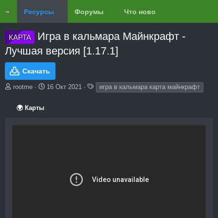
Ресурсы
Форумы
Что нового?
Обзоры
Игра в кальмара Майнкрафт -
КАРТА
Лучшая версия [1.17.1]
Скачать
А
Д
Т
rootme
16 Окт 2021
игра в кальмара карта майнкрафт
в
а
е
т
т
г
🌍 Карты
о
а
и
р
с
о
з
д
а
н
и
я