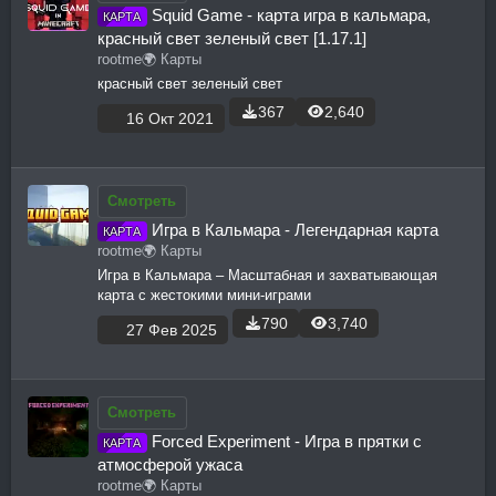
Squid Game - карта игра в кальмара,
КАРТА
красный свет зеленый свет [1.17.1]
rootme
🌍 Карты
красный свет зеленый свет
367
2,640
16 Окт 2021
Смотреть
Игра в Кальмара - Легендарная карта
КАРТА
rootme
🌍 Карты
Игра в Кальмара – Масштабная и захватывающая
карта с жестокими мини-играми
790
3,740
27 Фев 2025
Смотреть
Forced Experiment - Игра в прятки с
КАРТА
атмосферой ужаса
rootme
🌍 Карты