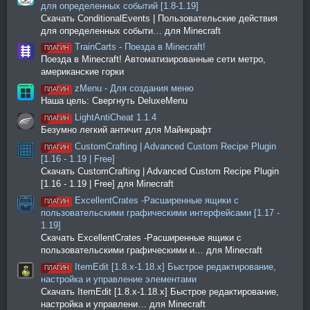
для определенных событий [1.8-1.19]
Скачать ConditionalEvents | Пользовательские действия
для определенных событи… для Minecraft
TrainCarts - Поезда в Minecraft!
ПЛАГИН
Поезда в Minecraft! Автоматизированные сети метро,
американские горки
zMenu - Для создания меню
ПЛАГИН
Наша цель: Свергнуть DeluxeMenu
LightAntiCheat 1.1.4
ПЛАГИН
Безумно легкий античит для Майнкрафт
CustomCrafting | Advanced Custom Recipe Plugin
ПЛАГИН
[1.16 - 1.19 | Free]
Скачать CustomCrafting | Advanced Custom Recipe Plugin
[1.16 - 1.19 | Free] для Minecraft
ExcellentCrates -Расширенные ящики с
ПЛАГИН
пользовательскими графическими интерфейсами [1.17 -
1.19]
Скачать ExcellentCrates -Расширенные ящики с
пользовательскими графическими и… для Minecraft
ItemEdit [1.8.x-1.18.x] Быстрое редактирование,
ПЛАГИН
настройка и управление элементами
Скачать ItemEdit [1.8.x-1.18.x] Быстрое редактирование,
настройка и управлени… для Minecraft