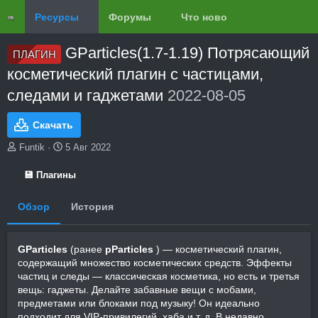
Ресурсы
Форумы
Что нового?
Обзоры
GParticles(1.7-1.19) Потрясающий
ПЛАГИН
косметический плагин с частицами,
следами и гаджетами
2022-08-05
Скачать
А
Д
Funtik
5 Авг 2022
в
а
т
т
💾 Плагины
о
а
р
с
Обзор
История
о
з
д
GParticles
а
(ранее
pParticles
) — косметический плагин,
н
содержащий множество косметических средств. Эффекты
и
частиц и следы — классическая косметика, но есть и третья
я
вещь: гаджеты. Делайте забавные вещи с мобами,
предметами или блоками под музыку! Он идеально
подходит для VIP-привилегий, хаба и т. д. В недавно