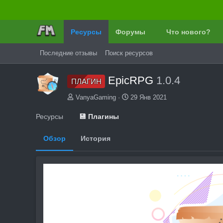
Ресурсы
Форумы
Что нового?
Последние отзывы
Поиск ресурсов
EpicRPG
1.0.4
ПЛАГИН
А
Д
VanyaGaming
29 Янв 2021
в
а
т
т
Ресурсы
💾 Плагины
о
а
р
с
Обзор
История
о
з
д
а
н
и
я