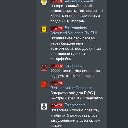
EpicLevels 1.2.5c
ПЛАГИН
Внедрите новый способ
вознаграждать, тестировать и
бросать вызов своим самым
преданным игрокам
EpicVouchers -
ПЛАГИН
Advanced Vouchers By GUI
Продвигайте свой сервер
через бесконечные
возможности, все доступные
с помощью единого
интерфейса.
EpicHeads
ПЛАГИН
19000 голов - Экономическая
поддержка - Меню поиска
ПЛАГИН
RealisticNetherGenerator
Генератор ада для RWG |
Быстрый, красивый генератор
EpicAnchors
ПЛАГИН
Позвольте игрокам платить,
чтобы их блоки оставались
загруженными в автономном
режиме.