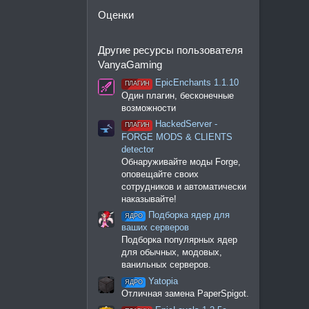
Оценки
Другие ресурсы пользователя
VanyaGaming
EpicEnchants 1.1.10
ПЛАГИН
Один плагин, бесконечные
возможности
HackedServer -
ПЛАГИН
FORGE MODS & CLIENTS
detector
Обнаруживайте моды Forge,
оповещайте своих
сотрудников и автоматически
наказывайте!
Подборка ядер для
ЯДРО
ваших серверов
Подборка популярных ядер
для обычных, модовых,
ванильных серверов.
Yatopia
ЯДРО
Отличная замена PaperSpigot.