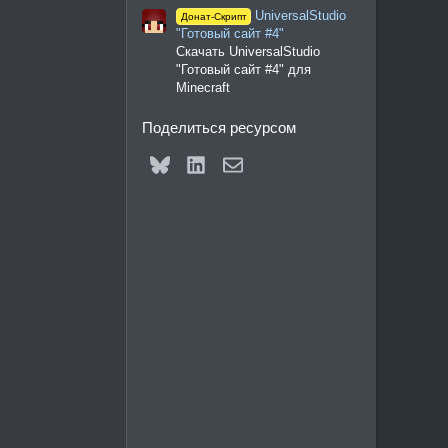
UniversalStudio
Донат-Скрипт
"Готовый сайт #4"
Скачать UniversalStudio
"Готовый сайт #4" для
Minecraft
Поделиться ресурсом
Bluesky
LinkedIn
Электронная почта