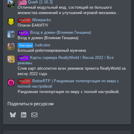
Quark [1.16.3]
МОД
Отличный модульный мод, состоящий из большого
множества изменений и улучшений игровой механики...
Minepacks
ПЛАГИН
Плагин БАКИТ!!!
Вход в домен (Влияние Геншина)
КАРТА
Вход в домен (Влияние Геншина)
Judicator
Текстуры
Большой роботизированный мужчина
Карты сервера ReallyWorld / Весна 2022 / Все
КАРТА
режимы.
Слив карт абсолютно всех режимов проекта ReallyWorld за
весну 2022 года
BetterRTP | Рандомная телепортация по мира с
ПЛАГИН
полной настройкой
Рандомная телепортация по миру с полной настройкой.
Поделиться ресурсом
Bluesky
LinkedIn
Электронная почта