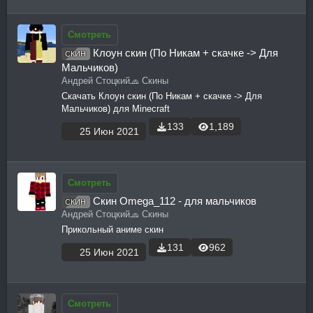
Смотреть
Клоун скин (По Никам + скачке -> Для
СКИН
Мальчиков)
Андрей Стоцкий
🧢 Скины
Скачать Клоун скин (По Никам + скачке -> Для
Мальчиков) для Minecraft
133
1,189
25 Июн 2021
Смотреть
Скин Omega_112 - для мальчиков
СКИН
Андрей Стоцкий
🧢 Скины
Прикольный аниме скин
131
962
25 Июн 2021
Смотреть