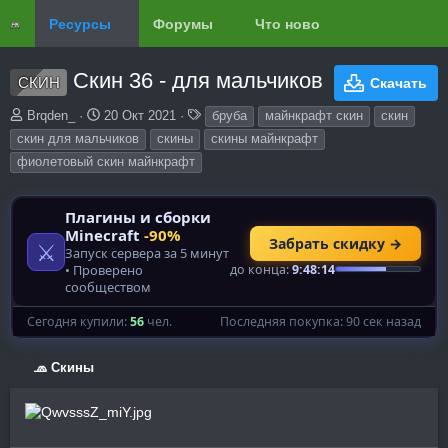
Ресурсы
Форумы
Что нового?
Обзоры
Скин 36 - для мальчиков
СКИН
Скачать
А
Д
Т
Brqden_
20 Окт 2021
бруба
майнкрафт скин
скин
в
а
е
скин для мальчиков
скины
скины майнкрафт
т
т
г
фиолетовый скин майнкрафт
о
а
и
р
с
о
з
д
а
н
и
я
🧢 Скины