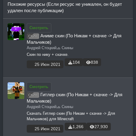
Похожие ресурсы (Если ресурс не уникален, он будет
удален после публикации)
Смотреть
Аниме скин (По Никам + скачке -> Для
СКИН
Мальчиков)
Андрей Стоцкий
🧢 Скины
Скин по нику + скачке.
104
838
25 Июн 2021
Смотреть
Гитлер скин (По Никам + скачке -> Для
СКИН
Мальчиков)
Андрей Стоцкий
🧢 Скины
Скачать Гитлер скин (По Никам + скачке -> Для
Мальчиков) для Minecraft
1,266
27,930
25 Июн 2021