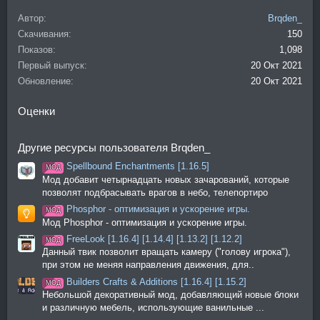
Автор
Brqden_
Скачивания
150
Показов
1,098
Первый выпуск
20 Окт 2021
Обновление
20 Окт 2021
Оценки
Другие ресурсы пользователя Brqden_
Spellbound Enchantments [1.16.5]
МОД
Мод добавит четырнадцать новых зачарований, которые
позволят подбрасывать врагов в небо, телепортиро
Phosphor - оптимизация и ускорение игры.
МОД
Мод Phosphor - оптимизация и ускорение игры.
FreeLook [1.16.4] [1.14.4] [1.13.2] [1.12.2]
МОД
Данный твик позволит вращать камеру ("голову игрока"),
при этом не меняя направления движения, для..
Builders Crafts & Additions [1.16.4] [1.15.2]
МОД
Небольшой декоративный мод, добавляющий новые блоки
и различную мебель, использующие ванильные ...