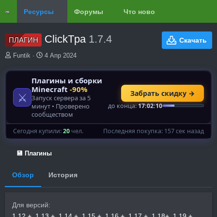
Ресурсы
Форумы
Что нового?
Обзоры
ClickTpa
1.7.4
ПЛАГИН
Скачать
А
Д
Funtik
4 Апр 2024
в
а
т
т
о
а
р
с
о
з
д
а
н
и
я
💾 Плагины
Обзор
История
Для версий
1.12.+
1.13.+
1.14.+
1.15.+
1.16.+
1.17.+
1.18+
1.19.+