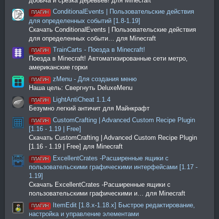
добыча и срезка деревьев! для Minecraft
ConditionalEvents | Пользовательские действия
ПЛАГИН
для определенных событий [1.8-1.19]
Скачать ConditionalEvents | Пользовательские действия
для определенных событи… для Minecraft
TrainCarts - Поезда в Minecraft!
ПЛАГИН
Поезда в Minecraft! Автоматизированные сети метро,
американские горки
zMenu - Для создания меню
ПЛАГИН
Наша цель: Свергнуть DeluxeMenu
LightAntiCheat 1.1.4
ПЛАГИН
Безумно легкий античит для Майнкрафт
CustomCrafting | Advanced Custom Recipe Plugin
ПЛАГИН
[1.16 - 1.19 | Free]
Скачать CustomCrafting | Advanced Custom Recipe Plugin
[1.16 - 1.19 | Free] для Minecraft
ExcellentCrates -Расширенные ящики с
ПЛАГИН
пользовательскими графическими интерфейсами [1.17 -
1.19]
Скачать ExcellentCrates -Расширенные ящики с
пользовательскими графическими и… для Minecraft
ItemEdit [1.8.x-1.18.x] Быстрое редактирование,
ПЛАГИН
настройка и управление элементами