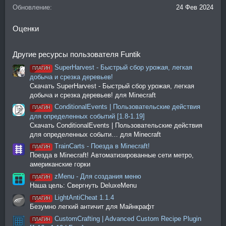
Обновление
24 Фев 2024
Оценки
Другие ресурсы пользователя Funtik
SuperHarvest - Быстрый сбор урожая, легкая
ПЛАГИН
добыча и срезка деревьев!
Скачать SuperHarvest - Быстрый сбор урожая, легкая
добыча и срезка деревьев! для Minecraft
ConditionalEvents | Пользовательские действия
ПЛАГИН
для определенных событий [1.8-1.19]
Скачать ConditionalEvents | Пользовательские действия
для определенных событи… для Minecraft
TrainCarts - Поезда в Minecraft!
ПЛАГИН
Поезда в Minecraft! Автоматизированные сети метро,
американские горки
zMenu - Для создания меню
ПЛАГИН
Наша цель: Свергнуть DeluxeMenu
LightAntiCheat 1.1.4
ПЛАГИН
Безумно легкий античит для Майнкрафт
CustomCrafting | Advanced Custom Recipe Plugin
ПЛАГИН