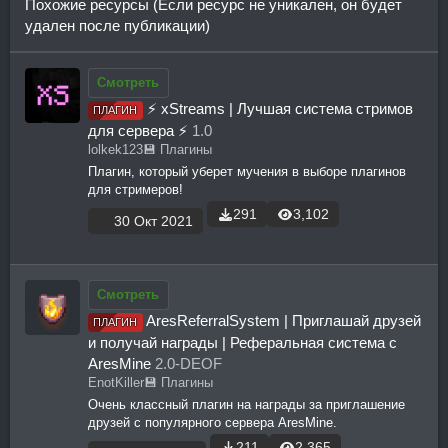
Похожие ресурсы (Если ресурс не уникален, он будет
удален после публикации)
Смотреть
⚡ xStreams | Лучшая система стримов
ПЛАГИН
для сервера ⚡
1.0
lolkek123
💾 Плагины
Плагин, который уберет мучения в выборе плагинов
для стримеров!
291
3,102
30 Окт 2021
Смотреть
AresReferralSystem | Приглашай друзей
ПЛАГИН
и получай награды | Реферальная система с
AresMine
2.0-DEOF
EnotKiller
💾 Плагины
Очень классный плагин на награды за приглашение
друзей с популярного сервера AresMine.
211
2,365