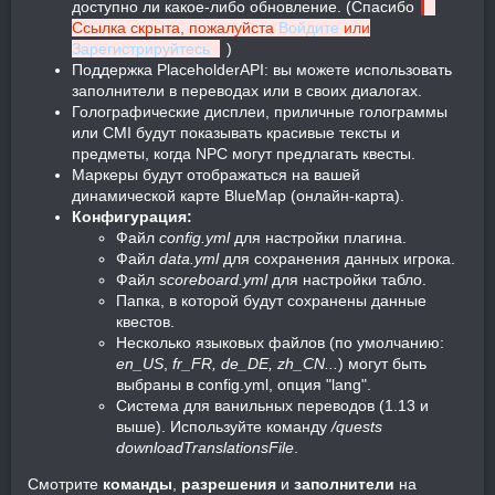
доступно ли какое-либо обновление. (Спасибо
Ссылка скрыта, пожалуйста
Войдите
или
Зарегистрируйтесь
)
Поддержка PlaceholderAPI: вы можете использовать
заполнители в переводах или в своих диалогах.
Голографические дисплеи, приличные голограммы
или CMI будут показывать красивые тексты и
предметы, когда NPC могут предлагать квесты.
Маркеры будут отображаться на вашей
динамической карте BlueMap (онлайн-карта).
Конфигурация:
Файл
config.yml
для настройки плагина.
Файл
data.yml
для сохранения данных игрока.
Файл
scoreboard.yml
для настройки табло.
Папка, в которой будут сохранены данные
квестов.
Несколько языковых файлов (по умолчанию:
en_US
,
fr_FR, de_DE, zh_CN...
) могут быть
выбраны в config.yml, опция "lang".
Система для ванильных переводов (1.13 и
выше). Используйте команду
/quests
downloadTranslationsFile
.
Смотрите
команды
,
разрешения
и
заполнители
на