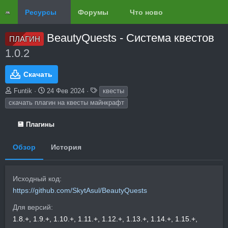
Ресурсы
Форумы
Что нового?
Обзоры
BeautyQuests - Система квестов
ПЛАГИН
1.0.2
Скачать
А
Д
Т
Funtik
24 Фев 2024
квесты
в
а
е
скачать плагин на квесты майнкрафт
т
т
г
о
а
и
💾 Плагины
р
с
о
з
Обзор
История
д
а
н
Исходный код
и
https://github.com/SkytAsul/BeautyQuests
я
Для версий
1.8.+
1.9.+
1.10.+
1.11.+
1.12.+
1.13.+
1.14.+
1.15.+