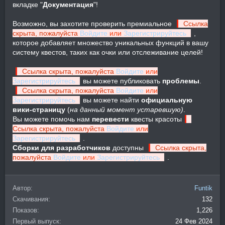
вкладке "
Документация
"!
Возможно, вы захотите проверить премиальное
Ссылка
скрыта, пожалуйста
Войдите
или
Зарегистрируйтесь
,
которое добавляет множество уникальных функций в вашу
систему квестов, таких как очки или отслеживание целей!
Ссылка скрыта, пожалуйста
Войдите
или
Зарегистрируйтесь
вы можете публиковать
проблемы
.
Ссылка скрыта, пожалуйста
Войдите
или
Зарегистрируйтесь
вы можете найти
официальную
вики-страницу
(
на данный момент устаревшую)
.
Вы можете помочь нам
перевести
квесты красоты
Ссылка скрыта, пожалуйста
Войдите
или
Зарегистрируйтесь
.
Сборки для разработчиков
доступны
Ссылка скрыта,
пожалуйста
Войдите
или
Зарегистрируйтесь
.
Автор
Funtik
Скачивания
132
Показов
1,226
Первый выпуск
24 Фев 2024