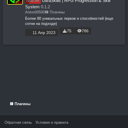
UltraSkills | RPG Progression & Skill
ПЛАГИН
System
0.1.2
Anton00500
💾 Плагины
Более 80 уникальных перков и способностей (еще
сотни на подходе)
75
786
11 Апр 2023
💾 Плагины
Обратная связь
Условия и правила