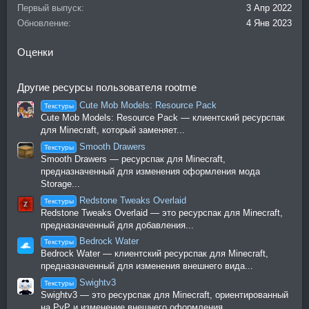
Первый выпуск
3 Апр 2022
:
Обновление
4 Янв 2023
Оценки
Другие ресурсы пользователя rootme
Cute Mob Models: Resource Pack
Текстуры
Cute Mob Models: Resource Pack — клиентский ресурспак
для Minecraft, который заменяет...
Smooth Drawers
Текстуры
Smooth Drawers — ресурспак для Minecraft,
предназначенный для изменения оформления мода
Storage...
Redstone Tweaks Overlaid
Текстуры
Redstone Tweaks Overlaid — это ресурспак для Minecraft,
предназначенный для добавления...
Bedrock Water
Текстуры
Bedrock Water — клиентский ресурспак для Minecraft,
предназначенный для изменения внешнего вида...
Swightv3
Текстуры
Swightv3 — это ресурспак для Minecraft, ориентированный
на PvP и изменение внешнего оформления...