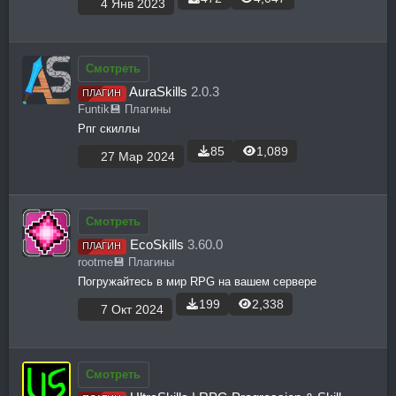
4 Янв 2023
Смотреть
AuraSkills
2.0.3
ПЛАГИН
Funtik
💾 Плагины
Рпг скиллы
85
1,089
27 Мар 2024
Смотреть
EcoSkills
3.60.0
ПЛАГИН
rootme
💾 Плагины
Погружайтесь в мир RPG на вашем сервере
199
2,338
7 Окт 2024
Смотреть