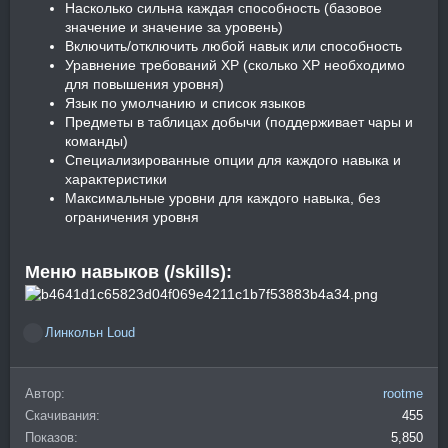
Насколько сильна каждая способность (базовое
значение и значение за уровень)
Включить/отключить любой навык или способность
Уравнение требований XP (сколько XP необходимо
для повышения уровня)
Язык по умолчанию и список языков
Предметы в таблицах добычи (поддерживает чары и
команды)
Специализированные опции для каждого навыка и
характеристики
Максимальные уровни для каждого навыка, без
ограничения уровня
Меню навыков (/skills):
Линкольн Loud
Р
е
а
Автор
rootme
к
ц
Скачивания
455
и
Показов
5,850
и