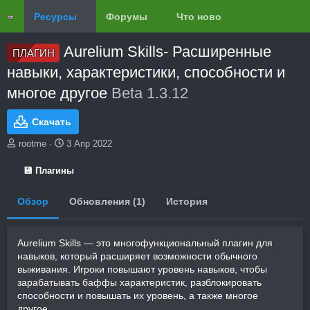
Ресурсы
Форумы
Что нового?
Обзоры
Aurelium Skills- Расширенные
ПЛАГИН
навыки, характеристики, способности и
многое другое
Beta 1.3.12
Скачать
А
Д
rootme
3 Апр 2022
в
а
т
т
💾 Плагины
о
а
р
с
Обзор
Обновления (1)
История
о
з
д
Aurelium Skills — это многофункциональный плагин для
а
н
навыков, который расширяет возможности обычного
и
выживания. Игроки повышают уровень навыков, чтобы
я
зарабатывать баффы характеристик, разблокировать
способности и повышать их уровень, а также многое
другое.