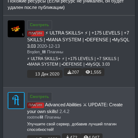
Похожие ресурсы (Если ресурс не уникален, он будет
удален после публикации)
Смотреть
⚡ ULTRA SKILLS+ ⚡ | +175 LEVELS | +7
ПЛАГИН
SKILLS | •MANA SYSTEM | •DEFENSE | •MySQL
3.03
2020-12-13
Brqden_
💾 Плагины
⚡ ULTRA SKILLS+ ⚡ | +175 LEVELS | +7 SKILLS |
•MANA SYSTEM | •DEFENSE | •MySQL 3.03
207
1,555
13 Дек 2020
Смотреть
Advanced Abilities ⚔️ UPDATE: Create
ПЛАГИН
your own skills!
2.4.2
rootme
💾 Плагины
Улучшите свой сервер, добавив лучший плагин
способностей!
472
4,047