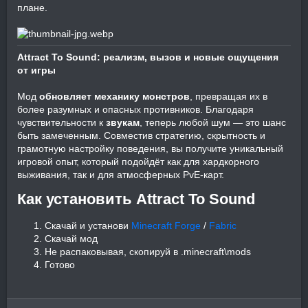
плане.
Attract To Sound: реализм, вызов и новые ощущения
от игры
Мод
обновляет механику монстров
, превращая их в
более разумных и опасных противников. Благодаря
чувствительности к
звукам
, теперь любой шум — это шанс
быть замеченным. Совместив стратегию, скрытность и
грамотную настройку поведения, вы получите уникальный
игровой опыт, который подойдёт как для хардкорного
выживания, так и для атмосферных PvE-карт.
Как установить Attract To Sound​
Скачай и установи
Minecraft Forge
/
Fabric
Скачай мод
Не распаковывая, скопируй в .minecraft\mods
Готово