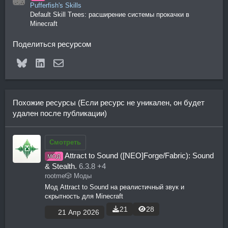
Pufferfish's Skills
Default Skill Trees: расширение системы прокачки в
Minecraft
Поделиться ресурсом
Bluesky
LinkedIn
Электронная почта
Похожие ресурсы (Если ресурс не уникален, он будет
удален после публикации)
Смотреть
Attract to Sound ([NEO]Forge/Fabric): Sound
МОД
& Stealth.
6.3.8 +4
rootme
🎲 Моды
Мод Attract to Sound на реалистичный звук и
скрытность для Minecraft
21
28
21 Апр 2026