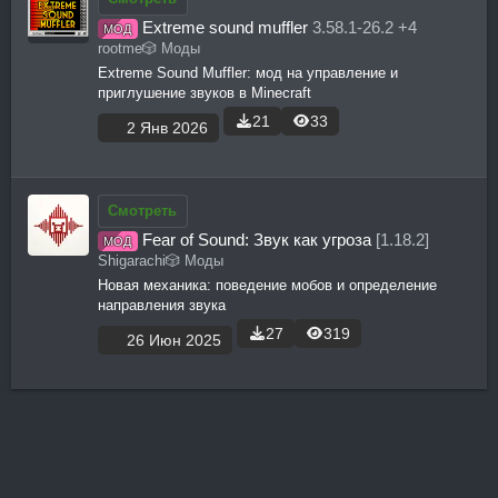
Extreme sound muffler
3.58.1-26.2 +4
МОД
rootme
🎲 Моды
Extreme Sound Muffler: мод на управление и
приглушение звуков в Minecraft
21
33
2 Янв 2026
Смотреть
Fear of Sound: Звук как угроза
[1.18.2]
МОД
Shigarachi
🎲 Моды
Новая механика: поведение мобов и определение
направления звука
27
319
26 Июн 2025