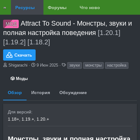
Ресурсы
Форумы
Что нового?
Обзоры
Attract To Sound - Монстры, звуки и
МОД
полная настройка поведения
[1.20.1]
[1.19.2] [1.18.2]
Скачать
А
Д
Т
Shigarachi
9 Июн 2025
звуки
монстры
настройка
в
а
е
т
т
г
🎲 Моды
о
а
и
р
с
Обзор
История
Обсуждение
о
з
д
а
Для версий
н
1.18+
1.19.+
1.20.+
и
я
Монстры, звуки и полная настройка