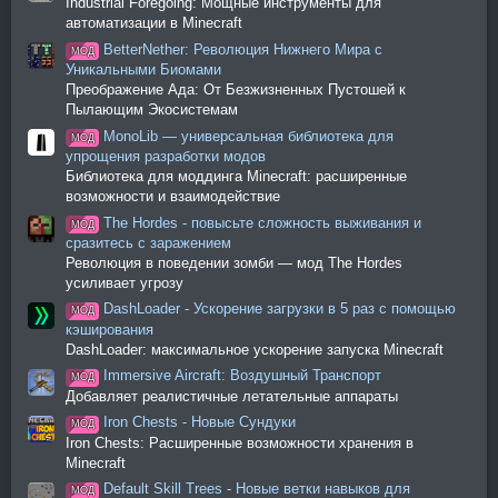
Industrial Foregoing: Мощные инструменты для
автоматизации в Minecraft
BetterNether: Революция Нижнего Мира с
МОД
Уникальными Биомами
Преображение Ада: От Безжизненных Пустошей к
Пылающим Экосистемам
MonoLib — универсальная библиотека для
МОД
упрощения разработки модов
Библиотека для моддинга Minecraft: расширенные
возможности и взаимодействие
The Hordes - повысьте сложность выживания и
МОД
сразитесь с заражением
Революция в поведении зомби — мод The Hordes
усиливает угрозу
DashLoader - Ускорение загрузки в 5 раз с помощью
МОД
кэширования
DashLoader: максимальное ускорение запуска Minecraft
Immersive Aircraft: Воздушный Транспорт
МОД
Добавляет реалистичные летательные аппараты
Iron Chests - Новые Сундуки
МОД
Iron Chests: Расширенные возможности хранения в
Minecraft
Default Skill Trees - Новые ветки навыков для
МОД