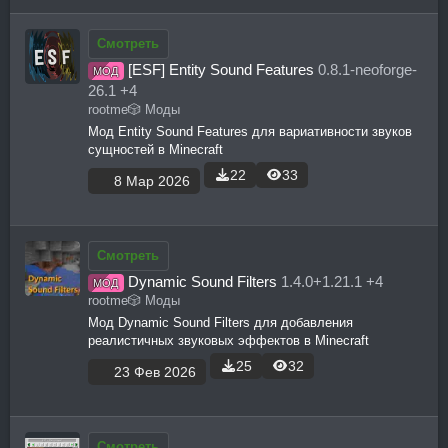
Смотреть
[ESF] Entity Sound Features
0.8.1-neoforge-
МОД
26.1 +4
rootme
🎲 Моды
Мод Entity Sound Features для вариативности звуков
сущностей в Minecraft
22
33
8 Мар 2026
Смотреть
Dynamic Sound Filters
1.4.0+1.21.1 +4
МОД
rootme
🎲 Моды
Мод Dynamic Sound Filters для добавления
реалистичных звуковых эффектов в Minecraft
25
32
23 Фев 2026
Смотреть