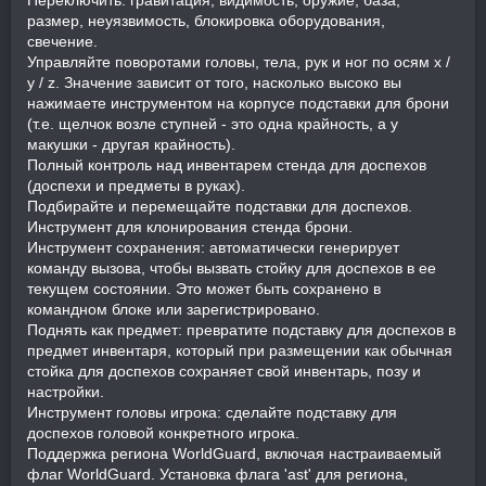
размер, неуязвимость, блокировка оборудования,
свечение.
Управляйте поворотами головы, тела, рук и ног по осям x /
y / z. Значение зависит от того, насколько высоко вы
нажимаете инструментом на корпусе подставки для брони
(т.е. щелчок возле ступней - это одна крайность, а у
макушки - другая крайность).
Полный контроль над инвентарем стенда для доспехов
(доспехи и предметы в руках).
Подбирайте и перемещайте подставки для доспехов.
Инструмент для клонирования стенда брони.
Инструмент сохранения: автоматически генерирует
команду вызова, чтобы вызвать стойку для доспехов в ее
текущем состоянии. Это может быть сохранено в
командном блоке или зарегистрировано.
Поднять как предмет: превратите подставку для доспехов в
предмет инвентаря, который при размещении как обычная
стойка для доспехов сохраняет свой инвентарь, позу и
настройки.
Инструмент головы игрока: сделайте подставку для
доспехов головой конкретного игрока.
Поддержка региона WorldGuard, включая настраиваемый
флаг WorldGuard. Установка флага 'ast' для региона,