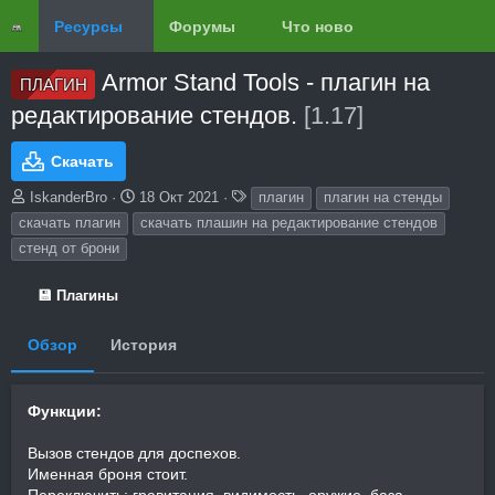
Ресурсы
Форумы
Что нового?
Обзоры
Armor Stand Tools - плагин на
ПЛАГИН
редактирование стендов.
[1.17]
Скачать
А
Д
Т
IskanderBro
18 Окт 2021
плагин
плагин на стенды
в
а
е
скачать плагин
скачать плашин на редактирование стендов
т
т
г
стенд от брони
о
а
и
р
с
о
💾 Плагины
з
д
Обзор
История
а
н
и
Функции:
я
Вызов стендов для доспехов.
Именная броня стоит.
Переключить: гравитация, видимость, оружие, база,