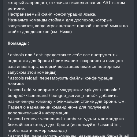
который запрещает, отключает использование AST в этом
регионе.
Настраиваемый файл конфигурации языка.
Назначьте команды стойкам для доспехов, которые
запускаются, когда игрок щелкает правой кнопкой мыши по
стойке для доспехов (см. Ниже).
Команды:
/ astools или / ast: предоставьте себе все инструменты
подставки для брони (Примечание: сохраняет и очищает
ваш инвентарь, который восстанавливается повторным
запуском этой команды)
/ astools reload: перезагрузить файлы конфигурации
плагина.
/ ascmd add <приоритет> <задержка> <player / console /
bungee> <command / bungee_server_name>: добавить
назначенную команду к ближайшей стойке для брони. См.
Раздел о назначении команд ниже для получения
дополнительной информации.
/ ascmd remove <command_number>: удалить команду из
ближайшего стенда для брони (используйте / ascmd list,
чтобы найти номер команды)
/ ascmd list: перечислить команды, назначенные ближайшей