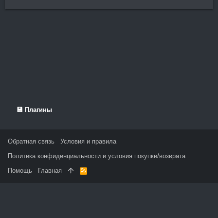
💾 Плагины
Обратная связь
Условия и правила
Политика конфиденциальности и условия покупки/возврата
Помощь
Главная
R
S
S
На данном сайте используются файлы cookie, чтобы
персонализировать контент и сохранить Ваш вход в систему,
если Вы зарегистрируетесь.
Продолжая использовать этот сайт, Вы соглашаетесь на