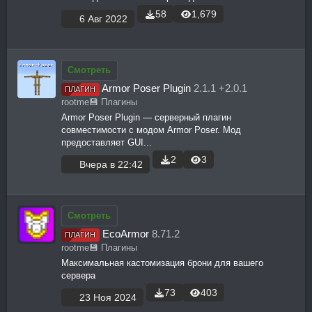
58
1,679
6 Авг 2022
Смотреть
Armor Poser Plugin
2.1.1 +2.0.1
ПЛАГИН
rootme
💾 Плагины
Armor Poser Plugin — серверный плагин
совместимости с модом Armor Poser. Мод
предоставляет GUI...
2
3
Вчера в 22:42
Смотреть
EcoArmor
8.71.2
ПЛАГИН
rootme
💾 Плагины
Максимальная кастомизация брони для вашего
сервера
73
403
23 Ноя 2024