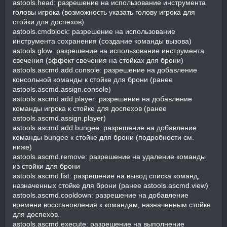
astools.head: разрешение на использование инструмента
головы игрока (возможность указать голову игрока для
стойки для доспехов)
astools.cmdblock: разрешение на использование
инструмента сохранения (создание команды вызова)
astools.glow: разрешение на использование инструмента
свечения (эффект свечения на стойках для брони)
astools.ascmd.add.console: разрешение на добавление
консольной команды к стойке для брони (ранее
astools.ascmd.assign.console)
astools.ascmd.add.player: разрешение на добавление
команды игрока к стойке для доспехов (ранее
astools.ascmd.assign.player)
astools.ascmd.add.bungee: разрешение на добавление
команды bungee к стойке для брони (подробности см.
ниже)
astools.ascmd.remove: разрешение на удаление команды
из стойки для брони
astools.ascmd.list: разрешение на вывод списка команд,
назначенных стойке для брони (ранее astools.ascmd.view)
astools.ascmd.cooldown: разрешение на добавление
времени восстановления к командам, назначенным стойке
для доспехов.
astools.ascmd.execute: разрешение на выполнение