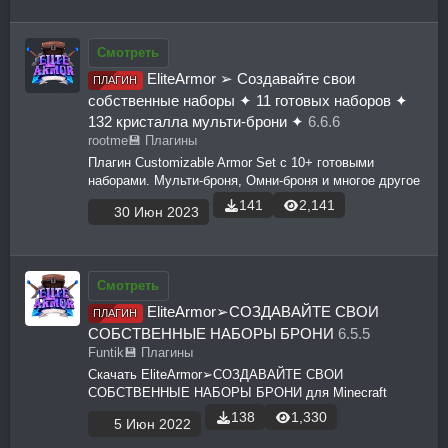
Смотреть
EliteArmor ➢ Создавайте свои
ПЛАГИН
собственные наборы ✦ 11 готовых наборов ✦
132 кристалла мульти-брони ✦
6.6.6
rootme
💾 Плагины
Плагин Customizable Armor Set с 10+ готовыми
наборами. Мульти-броня, Омни-броня и многое другое
141
2,141
30 Июн 2023
Смотреть
EliteArmor➢СОЗДАВАЙТЕ СВОИ
ПЛАГИН
СОБСТВЕННЫЕ НАБОРЫ БРОНИ
6.5.5
Funtik
💾 Плагины
Скачать EliteArmor➢СОЗДАВАЙТЕ СВОИ
СОБСТВЕННЫЕ НАБОРЫ БРОНИ для Minecraft
138
1,330
5 Июн 2022