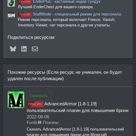
EnderPlus - кастомный эндер сундук
ПЛАГИН
Лучший EnderChest для вашего сервера.
StaffMode - специальный режим для персонала.
ПЛАГИН
Режим персонала, который включает Freeze, Vanish,
Inventory Viewer, чат персонала и другие утилиты.
Поделиться ресурсом
Bluesky
LinkedIn
Электронная почта
Похожие ресурсы (Если ресурс не уникален, он будет
удален после публикации)
Смотреть
AdvancedArmor [1.8-1.19]
ПЛАГИН
пользовательский плагин для повышения брони
2022-08-06
Funtik
💾 Плагины
Скачать AdvancedArmor [1.8-1.19] пользовательский
плагин для повышения брони для Minecraft