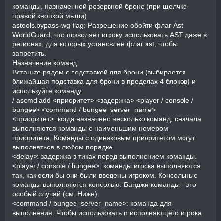
команды, назначенной резервной броне (при щелчке
правой кнопкой мыши)
astools.bypass-wg-flag: Разрешение обойти флаг Ast
WorldGuard, что позволяет игроку использовать AST даже в
регионах, для которых установлен флаг ast, чтобы
запретить.
Назначение команд
Встаньте рядом с подставкой для брони (выбирается
ближайшая подставка для брони в пределах 4 блоков) и
используйте команду:
/ ascmd add <приоритет> <задержка> <player / console /
bungee> <command / bungee_server_name>
<приоритет>: когда назначено несколько команд, сначала
выполняются команды с наименьшим номером
приоритета. Команды с одинаковым приоритетом могут
выполняться в любом порядке.
<delay>: задержка в тиках перед выполнением команды.
<player / console / bungee>: команды игрока выполняются
так, как если бы они были введены игроком. Консольные
команды выполняются консолью. Банджи-команды - это
особый случай (см. Ниже).
<command / bungee_server_name>: команда для
выполнения. Чтобы использовать n исполняющего игрока