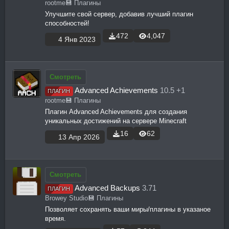
rootme
💾 Плагины
Улучшите свой сервер, добавив лучший плагин
способностей!
472
4,047
4 Янв 2023
Смотреть
Advanced Achievements
10.5 +1
ПЛАГИН
rootme
💾 Плагины
Плагин Advanced Achievements для создания
уникальных достижений на сервере Minecraft
16
62
13 Апр 2026
Смотреть
Advanced Backups
3.71
ПЛАГИН
Browey Studio
💾 Плагины
Позволяет сохранять ваши миры/плагины в указаное
время.