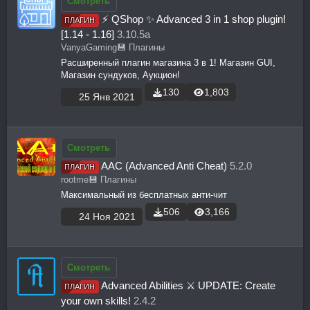
Смотреть
⚡ QShop ✨ Advanced 3 in 1 shop plugin!
ПЛАГИН
[1.14 - 1.16]
3.10.5a
VanyaGaming
💾 Плагины
Расширенный плагин магазина 3 в 1! Магазин GUI,
Магазин сундуков, Аукцион!
130
1,803
25 Янв 2021
Смотреть
AAC (Advanced Anti Cheat)
5.2.0
ПЛАГИН
rootme
💾 Плагины
Максимальный из бесплатных анти-чит
506
3,166
24 Ноя 2021
Смотреть
Advanced Abilities ⚔️ UPDATE: Create
ПЛАГИН
your own skills!
2.4.2