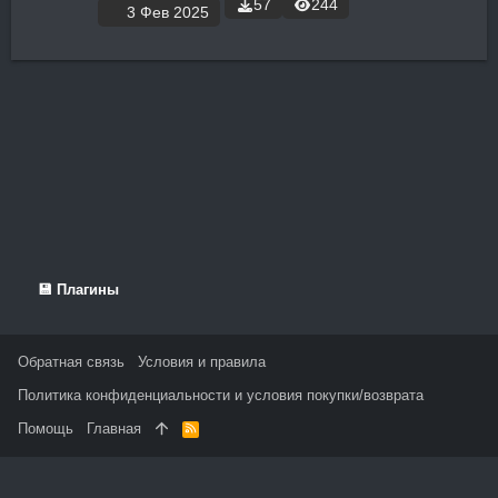
57
244
3 Фев 2025
💾 Плагины
Обратная связь
Условия и правила
Политика конфиденциальности и условия покупки/возврата
Помощь
Главная
R
S
S
На данном сайте используются файлы cookie, чтобы
персонализировать контент и сохранить Ваш вход в систему,