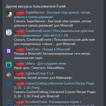
Другие ресурсы пользователя Funtik
SuperHarvest - Быстрый сбор урожая, легкая
ПЛАГИН
добыча и срезка деревьев!
Скачать SuperHarvest - Быстрый сбор урожая, легкая
добыча и срезка деревьев! для Minecraft
ConditionalEvents | Пользовательские действия
ПЛАГИН
для определенных событий [1.8-1.19]
Скачать ConditionalEvents | Пользовательские действия
для определенных событи… для Minecraft
TrainCarts - Поезда в Minecraft!
ПЛАГИН
Поезда в Minecraft! Автоматизированные сети метро,
американские горки
zMenu - Для создания меню
ПЛАГИН
Наша цель: Свергнуть DeluxeMenu
LightAntiCheat 1.1.4
ПЛАГИН
Безумно легкий античит для Майнкрафт
CustomCrafting | Advanced Custom Recipe Plugin
ПЛАГИН
[1.16 - 1.19 | Free]
Скачать CustomCrafting | Advanced Custom Recipe Plugin
[1.16 - 1.19 | Free] для Minecraft
ExcellentCrates -Расширенные ящики с
ПЛАГИН