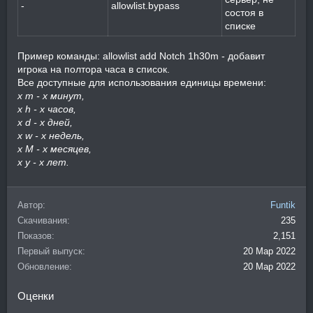
-
allowlist.bypass
состоя в
списке
Пример команды: allowlist add Notch 1h30m - добавит
игрока на полтора часа в список.
Все доступные для использования единицы времени:
x m - x минут,
x h - x часов,
x d - x дней,
x w - x недель,
x M - x месяцев,
x y - x лет.
Автор
Funtik
Скачивания
235
Показов
2,151
Первый выпуск
20 Мар 2022
Обновление
20 Мар 2022
Оценки