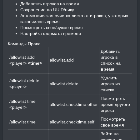
Добавлять игроков на время
Сохранение по
UUID/
нику
Автоматическая очистка листа от игроков, у которых
закончилось время
Посмотреть свое/чужое время
Настройка формата времени
Команды Права
Добавить
/allowlist add
игрока в
allowlist.add
<player>
<time>
список на
время
Удалить
/allowlist delete
allowlist.delete
игрока из
<player>
списка
Посмотреть
/allowlist time
allowlist.checktime.other
время другого
<player>
игрока
Посмотреть
/allowlist time
allowlist.checktime.self
свое время
Зайти на
сервер, не