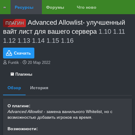
Ресурсы
Форумы
Что нового?
Обзоры
Advanced Allowlist- улучшенный
ПЛАГИН
вайт лист для вашего сервера
1.10 1.11
1.12 1.13 1.14 1.15 1.16
Скачать
А
Д
Funtik
20 Мар 2022
в
а
т
т
💾 Плагины
о
а
р
с
Обзор
История
о
з
д
О плагине:
а
н
Advanced Allowlist
- замена ванильного Whitelist, но с
и
возможностью добавить игроков на время.
я
Возможности: